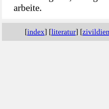
arbeite.
[
ind
ex
] [
lit
eratur
]
[
ziv
ildie